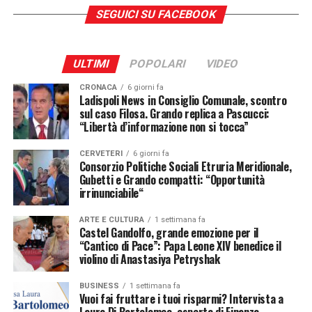
SEGUICI SU FACEBOOK
ULTIMI
POPOLARI
VIDEO
CRONACA
6 giorni fa
Ladispoli News in Consiglio Comunale, scontro
sul caso Filosa. Grando replica a Pascucci:
“Libertà d’informazione non si tocca”
CERVETERI
6 giorni fa
Consorzio Politiche Sociali Etruria Meridionale,
Gubetti e Grando compatti: “Opportunità
irrinunciabile“
ARTE E CULTURA
1 settimana fa
Castel Gandolfo, grande emozione per il
“Cantico di Pace”: Papa Leone XIV benedice il
Ideato da Marco Porro, chef dell’Alleanza dei
violino di Anastasiya Petryshak
Cuochi di Slow Food, insieme all’Associazione
BUSINESS
1 settimana fa
Nuove Frontiere, guidata dall’instancabile Cesarina
Vuoi fai fruttare i tuoi risparmi? Intervista a
Olivan,
il laboratorio ha messo alla prova i ragazzi