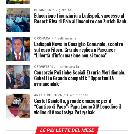
ci saranno novità. Restate sintonizzati!
BUSINESS
2 giorni fa
Educazione finanziaria a Ladispoli, successo al
Resort Riva di Palo all’incontro con Zurich Bank
Post Views:
756
RELATED TOPICS:
FEATURED
LA CANTINA DI ANDREA
LADISPOLI
VINO
CRONACA
1 settimana fa
Ladispoli News in Consiglio Comunale, scontro
sul caso Filosa. Grando replica a Pascucci:
UP NEXT
Ideato da Marco Porro, chef dell’Alleanza dei
“Libertà d’informazione non si tocca”
Sangria: ricetta tradizionale e storia della bevanda
estiva
Cuochi di Slow Food, insieme all’Associazione
CERVETERI
1 settimana fa
Nuove Frontiere, guidata dall’instancabile Cesarina
Consorzio Politiche Sociali Etruria Meridionale,
DA NON PERDERE
Olivan,
il laboratorio ha messo alla prova i ragazzi
MEAT & GIN | CARNE SCELTA E TOP DRINK
Gubetti e Grando compatti: “Opportunità
irrinunciabile“
attraverso un percorso concreto, fatto di tecnica,
collaborazione, precisione e spirito di squadra. Porro
ARTE E CULTURA
1 settimana fa
non ha fatto sconti: li ha trattati come una vera brigata
Nicole Ceccucci
Castel Gandolfo, grande emozione per il
di cucina professionale. A tratti dissacrante, severo
“Cantico di Pace”: Papa Leone XIV benedice il
violino di Anastasiya Petryshak
quando necessario, ma sempre pronto a scherzare, è
riuscito a creare un gruppo affiatato. Non è un caso che,
alla conclusione del progetto, i ragazzi abbiano
LE PIÙ LETTE DEL MESE
manifestato un sincero dispiacere per la fine di questa