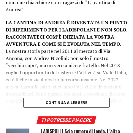
non: due chiacchiere con i ragazzi de “La cantina di
Andrea”
LA CANTINA DI ANDREA È DIVENTATA UN PUNTO
DI RIFERIMENTO PER I LADISPOLANI E NON SOLO.
RACCONTATECI COM’È INIZIATA LA VOSTRA
AVVENTURA E COME SI È EVOLUTA NEL TEMPO
.
La nostra storia parte nel 2011 al mercato di Via
Ancona, con Andrea Nicolini: non solo il nostro
“vecchio capo”, ma un vero amico e fratello. Nel 2018
coglie l’opportunità di trasferire l’attività su Viale Italia,
ed è lì che inizia il nostro percorso insieme. Nel 2022
arriva il grande salto: rileviamo l’attività e diventiamo
imprenditori. Sono passati tre anni, e possiamo dire con
orgoglio che ne abbiamo fatta di strada. Ma la voglia di
CONTINUA A LEGGERE
crescere non si è mai fermata – e qualche nuovo
progetto per il futuro è già nell’aria.
TI POTREBBE PIACERE
LA VOSTRA SELEZIONE DI VINI E DISTILLATI È
LADISPOLI | Solo rumore di fondo. L’altra