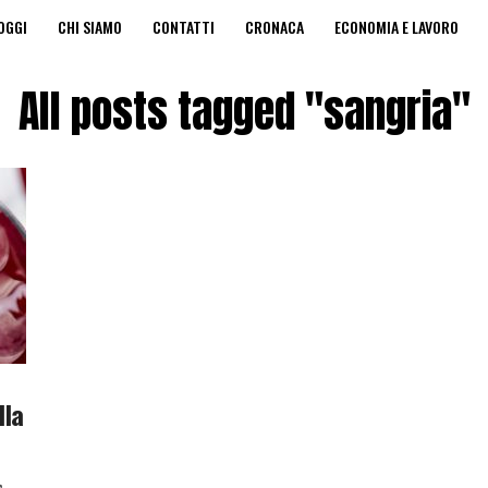
OGGI
CHI SIAMO
CONTATTI
CRONACA
ECONOMIA E LAVORO
A PRIVACY
EDICOLA DIGITALE
All posts tagged "sangria"
lla
,