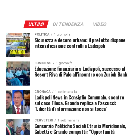
ULTIMI
DI TENDENZA
VIDEO
POLITICA
1 giorno fa
Sicurezza e decoro urbano: il prefetto dispone
intensificazione controlli a Ladispoli
BUSINESS
1 giorno fa
Educazione finanziaria a Ladispoli, successo al
Resort Riva di Palo all’incontro con Zurich Bank
CRONACA
1 settimana fa
Ladispoli News in Consiglio Comunale, scontro
sul caso Filosa. Grando replica a Pascucci:
“Libertà d’informazione non si tocca”
CERVETERI
1 settimana fa
Consorzio Politiche Sociali Etruria Meridionale,
Gubetti e Grando compatti: “Opportunità