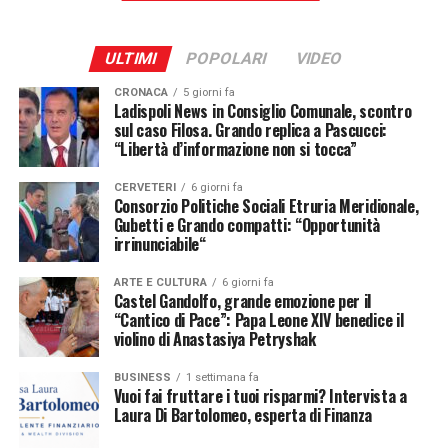
consapevolezza, e solo dalla consapevolezza nasce il
senso di responsabilità verso la conservazione e la
ULTIMI
POPOLARI
VIDEO
valorizzazione del nostro patrimonio storico e culturale.
CRONACA
5 giorni fa
Ladispoli News in Consiglio Comunale, scontro
Questo progetto rappresenta un esempio concreto di
sul caso Filosa. Grando replica a Pascucci:
come istruzione e cultura possano camminare insieme,
“Libertà d’informazione non si tocca”
offrendo ai ragazzi non solo nozioni, ma esperienze
formative capaci di lasciare un segno profondo.
CERVETERI
6 giorni fa
Consorzio Politiche Sociali Etruria Meridionale,
Gubetti e Grando compatti: “Opportunità
Come Assessore all’Istruzione e alla Cultura sono
irrinunciabile“
particolarmente orgogliosa del successo dell’Archeobus,
00:00
00:13
che negli anni ha saputo crescere, coinvolgere sempre
ARTE E CULTURA
6 giorni fa
Castel Gandolfo, grande emozione per il
più scuole e diventare un appuntamento atteso e
“Cantico di Pace”: Papa Leone XIV benedice il
Un momento di profonda commozione ha caratterizzato
riconosciuto.
violino di Anastasiya Petryshak
la conclusione del concerto
“Cantico di Pace”
, svoltosi
Questo progetto è il frutto di un impegno concreto, una
nella serata di ieri all’interno del suggestivo Borgo
BUSINESS
1 settimana fa
sinergia sincera. Ringrazio il GAR, il GATC, il dottor
Laudato Si’ di
Castel Gandolfo
. Al termine dell’evento,
Vuoi fai fruttare i tuoi risparmi? Intervista a
Laura Di Bartolomeo, esperta di Finanza
Flavio Enei, i volontari, i docenti e tutte le scuole che
Papa Leone XIV
ha impartito la propria benedizione al
partecipano con entusiasmo.
violino della celebre violinista di origine ucraina e