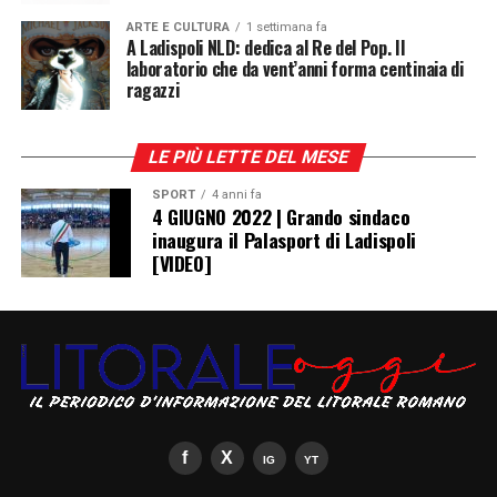
naturalizzata italiana
Anastasiya Petryshak
, co-
ARTE E CULTURA
1 settimana fa
Investire nella formazione culturale dei nostri ragazzi
A Ladispoli NLD: dedica al Re del Pop. Il
protagonista della serata sul palco al fianco del maestro
significa investire nel futuro della nostra città.»
laboratorio che da vent’anni forma centinaia di
Andrea Bocelli
.
ragazzi
Ass.re
Margherita Frappa
LE PIÙ LETTE DEL MESE
Post Views:
710
SPORT
4 anni fa
4 GIUGNO 2022 | Grando sindaco
RELATED TOPICS:
ARCHEOBUS
FRAPPA
LADISPOLI
inaugura il Palasport di Ladispoli
[VIDEO]
UP NEXT
Va bene così, senza parole
DA NON PERDERE
Premio “Energie per Roma”
la Redazione di LadispoliNews.it
L’iniziativa, promossa congiuntamente dalla
Andrea
Bocelli Foundation
e dal
Centro di Alta Formazione