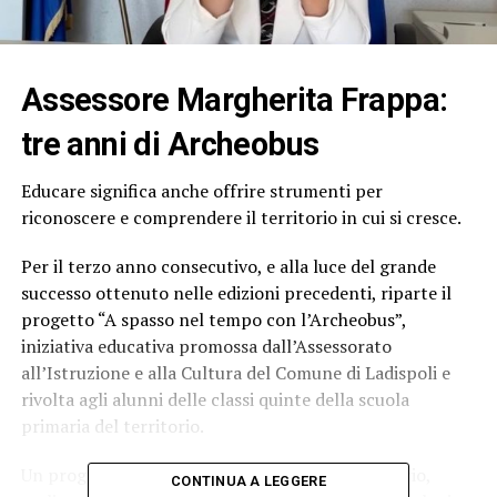
Assessore Margherita Frappa:
tre anni di Archeobus
Educare significa anche offrire strumenti per
riconoscere e comprendere il territorio in cui si cresce.
Per il terzo anno consecutivo, e alla luce del grande
successo ottenuto nelle edizioni precedenti, riparte il
progetto “A spasso nel tempo con l’Archeobus”,
iniziativa educativa promossa dall’Assessorato
all’Istruzione e alla Cultura del Comune di Ladispoli e
rivolta agli alunni delle classi quinte della scuola
primaria del territorio.
Un progetto che unisce scuola, cultura e territorio,
CONTINUA A LEGGERE