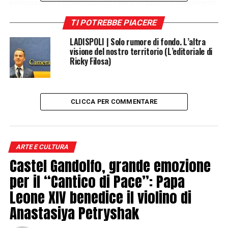
realizzato in collaborazione con il Gruppo Archeologico
Romano (GAR) e il Gruppo Archeologico del Territorio
TI POTREBBE PIACERE
Cerite (GATC), con l’obiettivo di avvicinare le giovani
generazioni alla conoscenza diretta del patrimonio
LADISPOLI | Solo rumore di fondo. L’altra
archeologico locale.
visione del nostro territorio (L’editoriale di
Ricky Filosa)
Il percorso prevede una prima fase di incontri e
conferenze presso la Biblioteca Comunale, tenuti dal
direttore del Polo Museale del Castello di Santa Severa,
CLICCA PER COMMENTARE
dottor Flavio Enei, che accompagna gli studenti in un
viaggio introduttivo nella storia antica del territorio,
fornendo strumenti di lettura e di comprensione dei siti
archeologici.
ARTE E CULTURA
Castel Gandolfo, grande emozione
per il “Cantico di Pace”: Papa
Leone XIV benedice il violino di
Anastasiya Petryshak