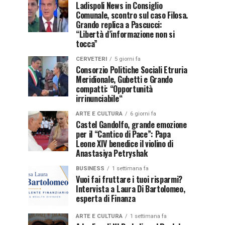
Ladispoli News in Consiglio
Comunale, scontro sul caso Filosa.
Grando replica a Pascucci:
“Libertà d’informazione non si
tocca”
CERVETERI
5 giorni fa
Consorzio Politiche Sociali Etruria
Meridionale, Gubetti e Grando
compatti: “Opportunità
irrinunciabile“
ARTE E CULTURA
6 giorni fa
Castel Gandolfo, grande emozione
per il “Cantico di Pace”: Papa
Leone XIV benedice il violino di
Anastasiya Petryshak
BUSINESS
1 settimana fa
Vuoi fai fruttare i tuoi risparmi?
Intervista a Laura Di Bartolomeo,
esperta di Finanza
ARTE E CULTURA
1 settimana fa