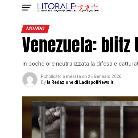
MONDO
Venezuela: blitz
In poche ore neutralizzata la difesa e cattura
Pubblicato
6 mesi fa
on
26 Gennaio 2026
By
la Redazione di LadispoliNews.it