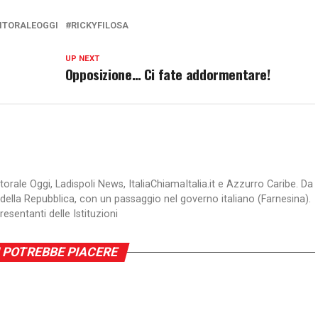
ITORALEOGGI
RICKYFILOSA
UP NEXT
Opposizione… Ci fate addormentare!
itorale Oggi, Ladispoli News, ItaliaChiamaItalia.it e Azzurro Caribe. Da
della Repubblica, con un passaggio nel governo italiano (Farnesina).
sentanti delle Istituzioni
 POTREBBE PIACERE