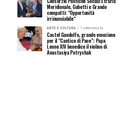
Consorzio Politiche Sociali Etruria
Meridionale, Gubetti e Grando
compatti: “Opportunità
irrinunciabile“
ARTE E CULTURA
1 settimana fa
Castel Gandolfo, grande emozione
per il “Cantico di Pace”: Papa
Leone XIV benedice il violino di
Anastasiya Petryshak