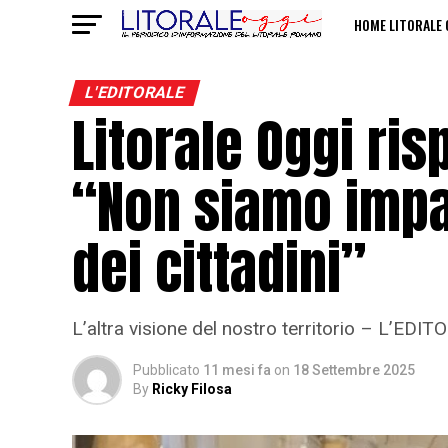
HOME LITORALE 
POLITICHE SULL
L'EDITORALE
Litorale Oggi ris
“Non siamo impar
dei cittadini”
L’altra visione del nostro territorio – L’EDI
Pubblicato
11 mesi fa
on
18 Settembre 2025
By
Ricky Filosa