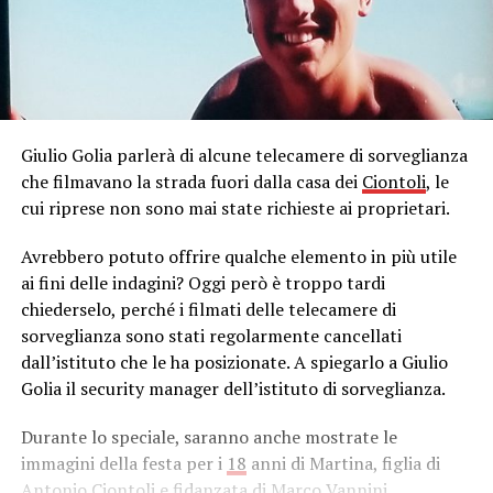
Giulio Golia parlerà di alcune telecamere di sorveglianza
che filmavano la strada fuori dalla casa dei
Ciontoli
, le
cui riprese non sono mai state richieste ai proprietari.
Avrebbero potuto offrire qualche elemento in più utile
ai fini delle indagini? Oggi però è troppo tardi
chiederselo, perché i filmati delle telecamere di
sorveglianza sono stati regolarmente cancellati
dall’istituto che le ha posizionate. A spiegarlo a Giulio
Golia il security manager dell’istituto di sorveglianza.
Durante lo speciale, saranno anche mostrate le
immagini della festa per i
18
anni di Martina, figlia di
Antonio Ciontoli e fidanzata di Marco Vannini.