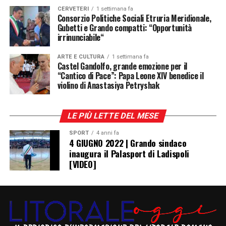
CERVETERI
1 settimana fa
Consorzio Politiche Sociali Etruria Meridionale,
Gubetti e Grando compatti: “Opportunità
irrinunciabile“
Nel suo intervento il primo cittadino ha di fatto
ARTE E CULTURA
1 settimana fa
Castel Gandolfo, grande emozione per il
ricordato come il pluralismo dell’informazione
“Cantico di Pace”: Papa Leone XIV benedice il
rappresenti uno dei pilastri della democrazia e come
violino di Anastasiya Petryshak
il confronto politico debba sempre rispettare il
lavoro della stampa
, anche quando le posizioni
espresse non sono condivise.
LE PIÙ LETTE DEL MESE
SPORT
4 anni fa
Al di là del confronto tra maggioranza e opposizione, il
4 GIUGNO 2022 | Grando sindaco
dibattito offre uno spunto di riflessione che va oltre i
inaugura il Palasport di Ladispoli
confini della politica locale.
Una democrazia matura si
[VIDEO]
fonda infatti sulla possibilità di esprimere idee,
opinioni e critiche senza timore di delegittimazioni.
Il diritto di dissentire, di commentare e di raccontare
i fatti costituisce l’essenza stessa dell’informazione
libera
.