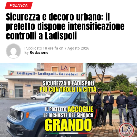
POLITICA
Sicurezza e decoro urbano: il
prefetto dispone intensificazione
controlli a Ladispoli
Pubblicato
18 ore fa
on
7 Agosto 2026
By
Redazione
Per questo abbiamo scelto un percorso chiaro:
prima rimettere in ordine i conti del Comune, poi
pianificare gli interventi e investi re sul futuro della
città. I risultati oggi sono concreti. Dal nostro