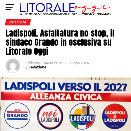
POLITICA
Ladispoli. Asfaltatura no stop, il
sindaco Grando in esclusiva su
Litorale Oggi
Pubblicato
1 mese fa
on
30 Giugno 2026
By
Redazione