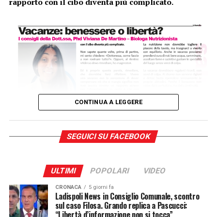
rapporto con il cibo diventa più complicato.
liquidi corporei.
Solo così possiamo capire se un dimagrimento è sano e
duraturo, oppure se riguarda muscoli e acqua, e quindi
non è positivo. Il consiglio della nutrizionista: salire
ogni giorno sulla bilancia non serve. Rischia solo di
creare ansia, frustrazione e dipendenza dal numero.
Meglio concentrarsi su come ti senti e su quanta energia
hai durante la giornata.
CONTINUA A LEGGERE
Conta la determinazione con cui porti avanti nuove
abitudini: cucinare in modo più sano, fare attività fisica,
SEGUICI SU FACEBOOK
dedicarti a te stessa. Il cambiamento vero non è un chilo
in meno, ma la consapevolezza di stare costruendo il
tuo benessere. Nei prossimi numeri affronteremo
ULTIMI
POPOLARI
VIDEO
diverse tematiche per ritrovare l’equilibrio necessario
CRONACA
5 giorni fa
per una vita sana e soddisfacente.
Ladispoli News in Consiglio Comunale, scontro
sul caso Filosa. Grando replica a Pascucci:
“Libertà d’informazione non si tocca”