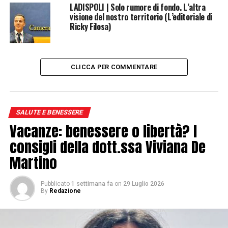
ormoni, dalla ritenzione idrica, dallo stress, dalla
LADISPOLI | Solo rumore di fondo. L’altra
digestione, dalla quantità di liquidi assunti e perfino
visione del nostro territorio (L’editoriale di
Ricky Filosa)
dall’abbigliamento indossato. Per questo un aumento
momentaneo non significa necessariamente ingrassare,
così come un calo improvviso non equivale sempre a un
vero dimagrimento.
CLICCA PER COMMENTARE
Come valutare davvero i progressi?
SALUTE E BENESSERE
Vacanze: benessere o libertà? I
consigli della dott.ssa Viviana De
Martino
Pubblicato
1 settimana fa
on
29 Luglio 2026
By
Redazione