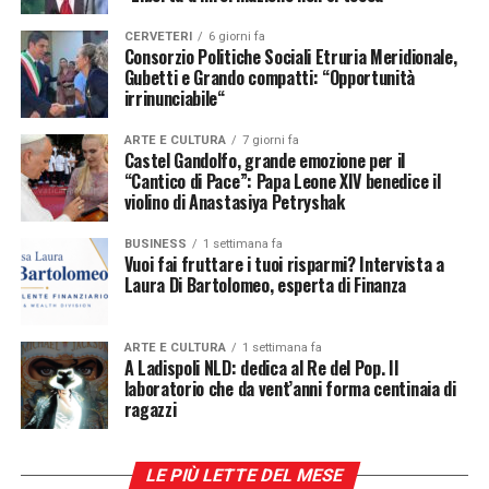
Post Views:
392
CERVETERI
6 giorni fa
Consorzio Politiche Sociali Etruria Meridionale,
RELATED TOPICS:
DIETA
FEATURED
LADISPOLI
Gubetti e Grando compatti: “Opportunità
irrinunciabile“
UP NEXT
Avis sempre meglio
ARTE E CULTURA
7 giorni fa
DA NON PERDERE
Castel Gandolfo, grande emozione per il
Alimentazione e scuola: una sfida
“Cantico di Pace”: Papa Leone XIV benedice il
violino di Anastasiya Petryshak
Non sapete quante volte, prima di partire, mi sento
BUSINESS
1 settimana fa
la Redazione di LadispoliNews.it
chiedere: «Dottoressa, come faccio a non rovinare
Vuoi fai fruttare i tuoi risparmi? Intervista a
Laura Di Bartolomeo, esperta di Finanza
tutto?». Oppure, al rientro: «Adesso devo rimediare, ho
esagerato».
ARTE E CULTURA
1 settimana fa
Ed è proprio questa parola, rimediare, che dovrebbe
A Ladispoli NLD: dedica al Re del Pop. Il
farci riflettere. Vivere una vacanza con la sensazione
laboratorio che da vent’anni forma centinaia di
ragazzi
di dover compensare ciò che si mangia significa non
aver ancora trovato un rapporto sereno con
l’alimentazione. La verità è che una settimana di
LE PIÙ LETTE DEL MESE