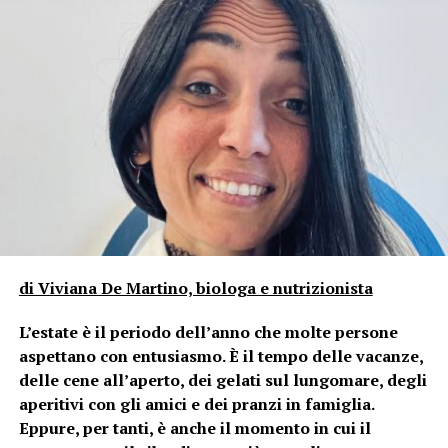
di Viviana De Martino, biologa e nutrizionista
Molto più utili della bilancia sono altri segnali, come la
L’estate è il periodo dell’anno che molte persone
vestibilità degli abiti, la sensazione di energia e
aspettano con entusiasmo. È il tempo delle vacanze,
leggerezza, il miglioramento della digestione e la
delle cene all’aperto, dei gelati sul lungomare, degli
riduzione del gonfiore. Per avere dati concreti e
aperitivi con gli amici e dei pranzi in famiglia.
affidabili, in studio utilizzo la bioimpedenziometria,
Eppure, per tanti, è anche il momento in cui il
un’analisi che distingue tra massa magra, massa grassa e