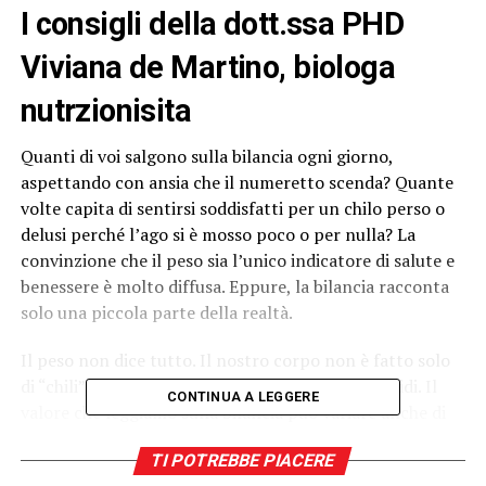
I consigli della dott.ssa PHD
Viviana de Martino, biologa
nutrzionisita
Quanti di voi salgono sulla bilancia ogni giorno,
aspettando con ansia che il numeretto scenda? Quante
volte capita di sentirsi soddisfatti per un chilo perso o
delusi perché l’ago si è mosso poco o per nulla? La
convinzione che il peso sia l’unico indicatore di salute e
benessere è molto diffusa. Eppure, la bilancia racconta
solo una piccola parte della realtà.
Il peso non dice tutto. Il nostro corpo non è fatto solo
di “chili”, ma di massa magra, massa grassa e liquidi. Il
CONTINUA A LEGGERE
valore che leggiamo sulla bilancia può variare anche di
uno o due chili nell’arco della giornata. Le oscillazioni
TI POTREBBE PIACERE
dipendono da tanti fattori: dal ciclo mestruale e dagli