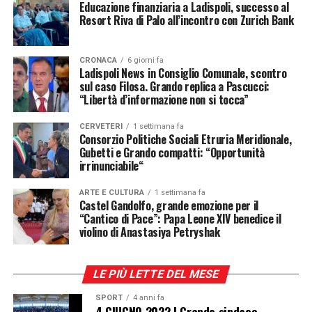
Educazione finanziaria a Ladispoli, successo al
Resort Riva di Palo all’incontro con Zurich Bank
CRONACA
6 giorni fa
Ladispoli News in Consiglio Comunale, scontro
sul caso Filosa. Grando replica a Pascucci:
“Libertà d’informazione non si tocca”
CERVETERI
1 settimana fa
Consorzio Politiche Sociali Etruria Meridionale,
Gubetti e Grando compatti: “Opportunità
irrinunciabile“
Nel suo intervento il primo cittadino ha di fatto
ARTE E CULTURA
1 settimana fa
Castel Gandolfo, grande emozione per il
ricordato come il pluralismo dell’informazione
“Cantico di Pace”: Papa Leone XIV benedice il
rappresenti uno dei pilastri della democrazia e come
violino di Anastasiya Petryshak
il confronto politico debba sempre rispettare il
lavoro della stampa
, anche quando le posizioni
espresse non sono condivise.
LE PIÙ LETTE DEL MESE
SPORT
4 anni fa
Al di là del confronto tra maggioranza e opposizione, il
4 GIUGNO 2022 | Grando sindaco