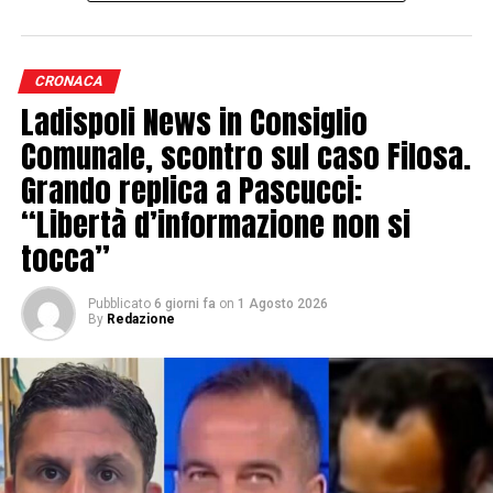
UP NEXT
Ladispoli, il liceo scientifico Sandro Pertini a lezione di
legalità dai Carabinieri
CRONACA
DA NON PERDERE
Ladispoli News in Consiglio
Ladispoli, due coniugi tossicodipendenti agli arresti
domiciliari per tentata rapina
Comunale, scontro sul caso Filosa.
Grando replica a Pascucci:
“Libertà d’informazione non si
la Redazione di LadispoliNews.it
tocca”
Pubblicato
6 giorni fa
on
1 Agosto 2026
By
Redazione