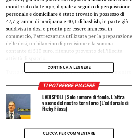
monitorato da tempo, il quale a seguito di perquisizione
personale e domiciliare è stato trovato in possesso di
47,7 grammi di marijuana e 40,1 di hashish, in parte già
suddivisa in dosi e pronta per essere immessa in
commercio, l’attrezzatura utilizzata per la preparazione
delle dosi, un bilancino di precisione e la somma
contante di 510 euro, ritenuto provento dell’illecita
attività di spaccio.
CONTINUA A LEGGERE
Tutto il materiale rinvenuto è stato sequestrato mentre
il pusher è stato arrestato e accompagnato presso il suo
TI POTREBBE PIACERE
domicilio sottoposto alla misura degli arresti domiciliari
a disposizione dell’Autorità Giudiziaria.
LADISPOLI | Solo rumore di fondo. L’altra
visione del nostro territorio (L’editoriale di
Ricky Filosa)
Post Views:
419
RELATED TOPICS:
ARRESTO
FEATURED
LADISPOLI
NOTIZIE LADISPOLI
CLICCA PER COMMENTARE