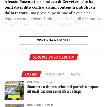
Alessio Pascucci, ex sindaco di Cerveteri, che ha
puntato il dito contro alcuni contenuti pubblicati
dalla testata
. Una presa di posizione alla quale ha
risposto con decisione il sindaco di Ladispoli Alessandro
Grando, difendendo il principio della libertà di
espressione e il diritto di ogni organo di informazione di
esercitare il proprio ruolo, anche attraverso opinioni e
CONTINUA A LEGGERE
critiche.
SEGUICI SU FACEBOOK
ULTIMI
POPOLARI
VIDEO
POLITICA
5 ore fa
Sicurezza e decoro urbano: il prefetto dispone
intensificazione controlli a Ladispoli
BUSINESS
8 ore fa