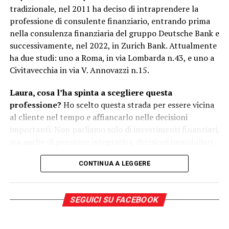
tradizionale, nel 2011 ha deciso di intraprendere la
professione di consulente finanziario, entrando prima
Nicole Ceccucci
nella consulenza finanziaria del gruppo Deutsche Bank e
successivamente, nel 2022, in Zurich Bank. Attualmente
ha due studi: uno a Roma, in via Lombarda n.43, e uno a
Civitavecchia in via V. Annovazzi n.15.
Laura, cosa l’ha spinta a scegliere questa
professione?
Ho scelto questa strada per essere vicina
al cliente nel tempo e affiancarlo nelle decisioni
importanti. Non parliamo solo di investimenti finanziari,
ma anche di pensione integrativa, decisioni immobiliari
che riguardano i figli, scelta della tipologia di mutuo più
CONTINUA A LEGGERE
adatta alle esigenze personali e familiari, fino al
passaggio generazionale. La consulenza finanziaria,
nella mia visione, non è quindi un’attività limitata alla
SEGUICI SU FACEBOOK
gestione degli investimenti, ma un percorso più ampio,
costruito sul rapporto con il cliente e sulla
comprensione delle sue necessità.