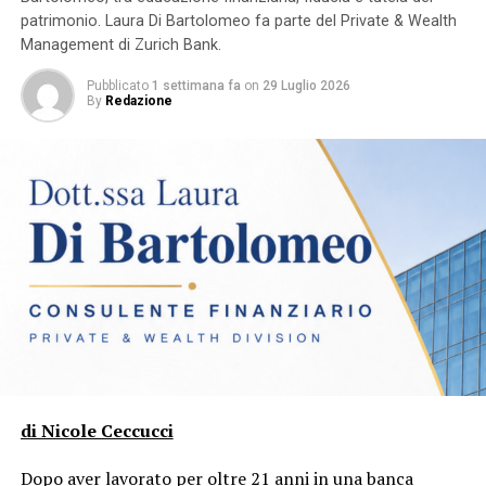
accoglierci con gusto, relax e tanto intrattenimento.
patrimonio. Laura Di Bartolomeo fa parte del Private & Wealth
Management di Zurich Bank.
Pubblicato
1 settimana fa
on
29 Luglio 2026
By
Redazione
Post Views:
1.402
RELATED TOPICS:
BLUE MARLIN
FEATURED
LADISPOLI
UP NEXT
LADISPOLI | ACQUA BUONA A CASA
di Nicole Ceccucci
DA NON PERDERE
TURISMO. UN 3% CHE VALE ORO
Dopo aver lavorato per oltre 21 anni in una banca