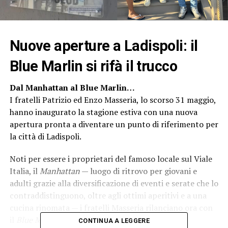
Nuove aperture a Ladispoli: il
Blue Marlin si rifà il trucco
Dal Manhattan al Blue Marlin…
I fratelli Patrizio ed Enzo Masseria, lo scorso 31 maggio,
hanno inaugurato la stagione estiva con una nuova
apertura pronta a diventare un punto di riferimento per
la città di Ladispoli.
Noti per essere i proprietari del famoso locale sul Viale
Italia, il
Manhattan
— luogo di ritrovo per giovani e
adulti grazie alla diversificazione di eventi e serate che lo
contraddistinguono, oltre agli ottimi aperitivi e a una
cucina rinomata — i fratelli Masseria rilanciano ora con
il
Blue Marlin
, uno stabilimento completamente
CONTINUA A LEGGERE