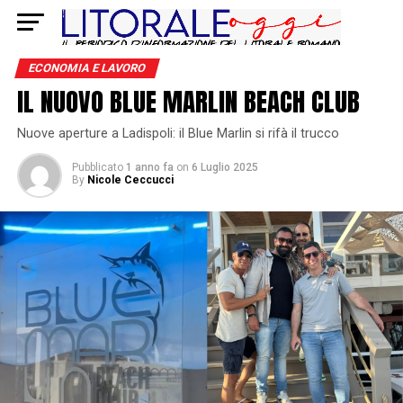
ECONOMIA E LAVORO
IL NUOVO BLUE MARLIN BEACH CLUB
Nuove aperture a Ladispoli: il Blue Marlin si rifà il trucco
Pubblicato
1 anno fa
on
6 Luglio 2025
By
Nicole Ceccucci