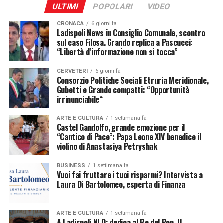
ULTIMI
POPOLARI
VIDEO
Quali sono gli aspetti più importanti del suo lavoro?
CRONACA
6 giorni fa
In questo lavoro sono molti gli aspetti da tenere in
Ladispoli News in Consiglio Comunale, scontro
sul caso Filosa. Grando replica a Pascucci:
considerazione. Per svolgerlo nel miglior modo possibile
“Libertà d’informazione non si tocca”
è fondamentale abbinare la conoscenza dei mercati al
rapporto di fiducia con il cliente. Un punto centrale del
CERVETERI
6 giorni fa
Consorzio Politiche Sociali Etruria Meridionale,
mio metodo è l’educazione finanziaria. Per me è
Gubetti e Grando compatti: “Opportunità
importante che ogni cliente comprenda ciò che
irrinunciabile“
sottoscrive, le caratteristiche degli strumenti scelti e i
relativi rischi. La consapevolezza diventa così parte
ARTE E CULTURA
1 settimana fa
Castel Gandolfo, grande emozione per il
integrante della consulenza. Per questo motivo,
“Cantico di Pace”: Papa Leone XIV benedice il
organizzo spesso incontri direttamente con le case di
violino di Anastasiya Petryshak
gestione, durante i quali vengono affrontati temi legati
ai mercati, agli investimenti e alla comprensione dei
BUSINESS
1 settimana fa
Vuoi fai fruttare i tuoi risparmi? Intervista a
rischi.
Laura Di Bartolomeo, esperta di Finanza
Di recente, ad esempio, è stato organizzato un evento
con la casa di gestione Pictet, che ha avuto un ottimo
ARTE E CULTURA
1 settimana fa
riscontro. Accanto agli aspetti finanziari, grande
A Ladispoli NLD: dedica al Re del Pop. Il