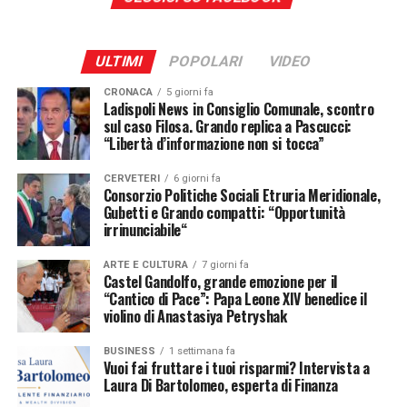
Dinamo Ladispoli
all’interno della struttura ladispolana.
A rendere ancora più speciale questo risultato è la
ULTIMI
POPOLARI
VIDEO
Nicole Ceccucci
presenza, nella delegazione, anche di
Giorgia
CRONACA
5 giorni fa
Quacquarelli
, convocata come
tecnico
Ladispoli News in Consiglio Comunale, scontro
accompagnatore
. Una figura particolarmente
sul caso Filosa. Grando replica a Pascucci:
“Libertà d’informazione non si tocca”
significativa per la Fitness Suite: Giorgia è infatti nata e
cresciuta sportivamente nella struttura (ex “Il
CERVETERI
6 giorni fa
Gabbiano”), prima come atleta e poi come allenatrice,
Consorzio Politiche Sociali Etruria Meridionale,
contribuendo nel tempo anche alla crescita di Matteo,
Gubetti e Grando compatti: “Opportunità
irrinunciabile“
che ha seguito sin da piccolo nel suo percorso.
ARTE E CULTURA
7 giorni fa
A commentare con emozione questo
Castel Gandolfo, grande emozione per il
“Cantico di Pace”: Papa Leone XIV benedice il
importante traguardo è
Angelo
violino di Anastasiya Petryshak
Mencarini
, responsabile del settore
BUSINESS
1 settimana fa
Vuoi fai fruttare i tuoi risparmi? Intervista a
agonistico della Fitness Suite di
Laura Di Bartolomeo, esperta di Finanza
Ladispoli.