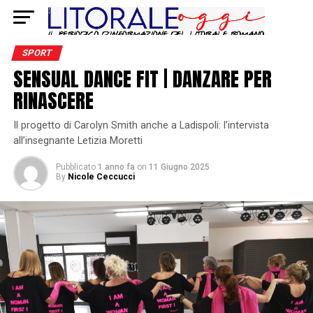
SPORT
SENSUAL DANCE FIT | DANZARE PER
RINASCERE
Il progetto di Carolyn Smith anche a Ladispoli: l’intervista
all’insegnante Letizia Moretti
Pubblicato
1 anno fa
on
11 Giugno 2025
By
Nicole Ceccucci