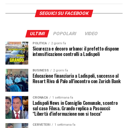
UP NEXT
SEGUICI SU FACEBOOK
A Ladispoli un’estate dal sapore speciale. Le parole
dell’assessore al Turismo Marco Porro
DA NON PERDERE
ULTIMI
POPOLARI
VIDEO
A Ladispoli “Stella Marina” è pronta all’estate e a
dettare le regole del pesce a tavola
POLITICA
2 giorni fa
Sicurezza e decoro urbano: il prefetto dispone
intensificazione controlli a Ladispoli
Redazione
BUSINESS
2 giorni fa
Educazione finanziaria a Ladispoli, successo al
Resort Riva di Palo all’incontro con Zurich Bank
CRONACA
1 settimana fa
Ladispoli News in Consiglio Comunale, scontro
sul caso Filosa. Grando replica a Pascucci:
Ideato da Marco Porro, chef dell’Alleanza dei
“Libertà d’informazione non si tocca”
Cuochi di Slow Food, insieme all’Associazione
CERVETERI
1 settimana fa
Nuove Frontiere, guidata dall’instancabile Cesarina