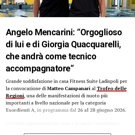
Angelo Mencarini: “Orgoglioso
di lui e di Giorgia Quacquarelli,
Un ruolo centrale in questa iniziativa lo ha ancora una
volta il circuito
Fitness Suite
, che mette gratuitamente
che andrà come tecnico
a disposizione le proprie strutture per attività di valore
sociale. Un gesto che conferma la costante buona
accompagnatore”
volontà e disponibilità del titolare
Francesco
Cordeschi
, da sempre attento a promuovere progetti
Grande soddisfazione in casa Fitness Suite Ladispoli per
che vanno oltre il semplice aspetto sportivo,
la convocazione di
Matteo Campanari
al
Trofeo delle
abbracciando temi come la sicurezza, l’inclusione, il
Regioni
, una delle manifestazioni di nuoto più
benessere e la responsabilità sociale.
importanti a livello nazionale per la categoria
Esordienti A
, in programma dal
26 al 28 giugno 2026
.
Fondamentale anche il patrocinio del
Comune di
Ladispoli
, che sostiene l’iniziativa riconoscendone
L’evento rappresenta un vero e proprio campionato
l’importanza sul piano educativo, preventivo e sociale.
italiano di categoria, nel quale ogni regione seleziona i