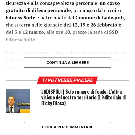
sicurezza e alla consapevolezza personale:
un corso
gratuito di difesa personale
, promosso dal circuito
Fitness Suite
e patrocinato dal
Comune di Ladispoli
,
che si terrà nelle giornate
del 12, 19 e 26 febbraio e
del 5 e 12 marzo
, alle
ore 10
, presso la sede di
SSD
Fitness Suite
.
L’obiettivo del corso è chiaro: fornire strumenti pratici e
psicologici per imparare a difendersi, gestire le proprie
CONTINUA A LEGGERE
emozioni in situazioni di pericolo e sviluppare
autocontrollo e lucidità. Non si tratta solo di tecniche
TI POTREBBE PIACERE
fisiche, ma di un vero e proprio percorso di crescita
personale che aiuta a riconoscere i rischi, prevenirli e
LADISPOLI | Solo rumore di fondo. L’altra
affrontarli con maggiore consapevolezza.
visione del nostro territorio (L’editoriale di
Ricky Filosa)
L’iniziativa nasce con una
particolare attenzione verso le
CLICCA PER COMMENTARE
donne, spesso più esposte a