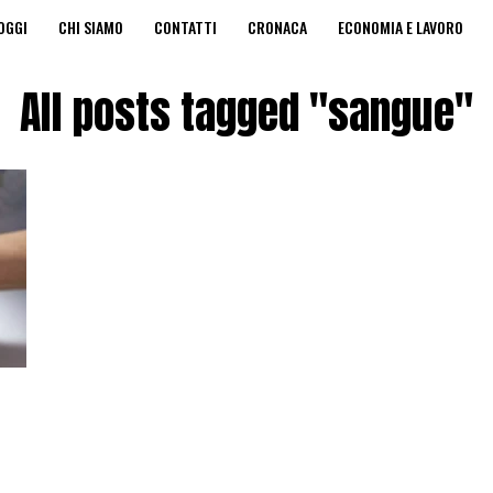
OGGI
CHI SIAMO
CONTATTI
CRONACA
ECONOMIA E LAVORO
A PRIVACY
EDICOLA DIGITALE
All posts tagged "sangue"