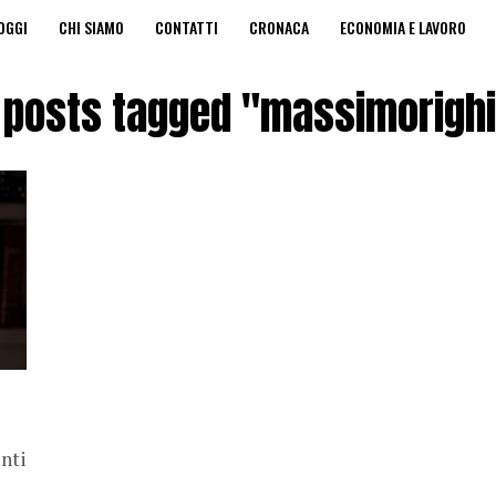
OGGI
CHI SIAMO
CONTATTI
CRONACA
ECONOMIA E LAVORO
A PRIVACY
EDICOLA DIGITALE
l posts tagged "massimorighi
enti