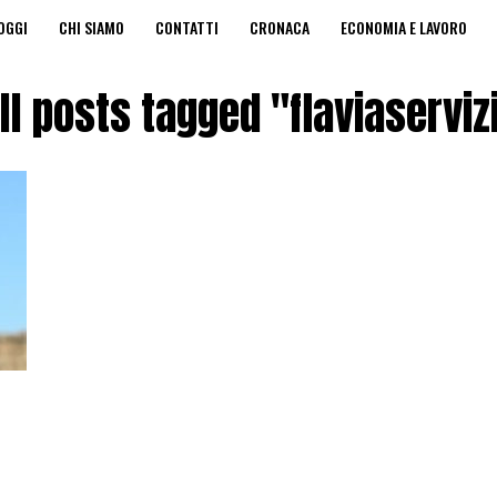
OGGI
CHI SIAMO
CONTATTI
CRONACA
ECONOMIA E LAVORO
A PRIVACY
EDICOLA DIGITALE
ll posts tagged "flaviaserviz