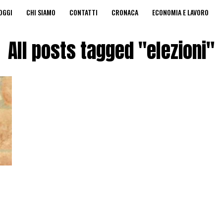
OGGI
CHI SIAMO
CONTATTI
CRONACA
ECONOMIA E LAVORO
A PRIVACY
EDICOLA DIGITALE
All posts tagged "elezioni"