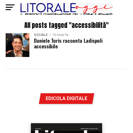
All posts tagged "accessibilità"
SOCIALE
10 mesi fa
Daniele Turis racconta Ladispoli
accessibile
EDICOLA DIGITALE