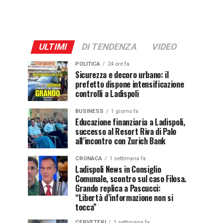
ULTIMI
DI TENDENZA
VIDEO
POLITICA
24 ore fa
Sicurezza e decoro urbano: il
prefetto dispone intensificazione
controlli a Ladispoli
BUSINESS
1 giorno fa
Educazione finanziaria a Ladispoli,
successo al Resort Riva di Palo
all’incontro con Zurich Bank
CRONACA
1 settimana fa
Ladispoli News in Consiglio
Comunale, scontro sul caso Filosa.
Grando replica a Pascucci:
“Libertà d’informazione non si
tocca”
CERVETERI
1 settimana fa