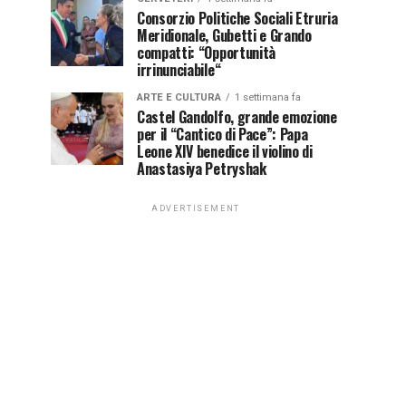
Consorzio Politiche Sociali Etruria
Meridionale, Gubetti e Grando
compatti: “Opportunità
irrinunciabile“
ARTE E CULTURA
1 settimana fa
Castel Gandolfo, grande emozione
per il “Cantico di Pace”: Papa
Leone XIV benedice il violino di
Anastasiya Petryshak
ADVERTISEMENT